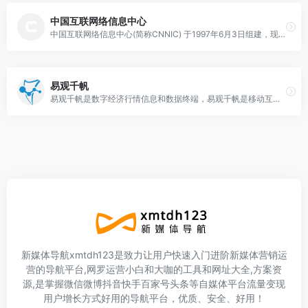
中国互联网络信息中心
中国互联网络信息中心(简称CNNIC) 于1997年6月3日组建，现为工业和信息化部直属事业单位，行使国家互联网络信息中心职责。作为中国信息社会重要的基础设施建设者
易观千帆
易观千帆是数字经济行情信息和数据终端，易观千帆是移动互联网产品对标分析平台，官网指数榜单等数据覆盖国内网民超过99.9%的APP活跃行为，涵盖45领域 300+行业…
新媒体导航xmtdh123是致力让用户快速入门进阶新媒体营销运
营的导航平台,网罗运营小白和大咖的工具和网址大全,方案资
源,是掌握微信微博抖音快手百家号头条等自媒体平台流量变现
用户增长方式好用的导航平台，优质、安全、好用！