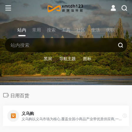
站内
常用
搜索
工具
社区
生活
求职
黑洞
导航主题
图标
日用百货
义乌购
义乌购以义乌市场为核心,覆盖全国小商品产业带优质供应商,一手货源,品质商品更低价;品类丰富, 登录义乌购批发网站官网, 360°全景、直播、APP在线商品达500万