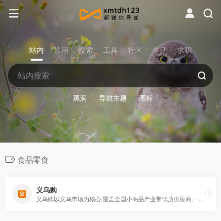
站内
常用
搜索
工具
社区
生活
求职
黑洞
导航主题
图标
食品零食
义乌购
义乌购以义乌市场为核心,覆盖全国小商品产业带优质供应商,一手货源,品质商品更低价;品类丰富, 登录义乌购批发网站官网, 360°全景、直播、APP在线商品达500万