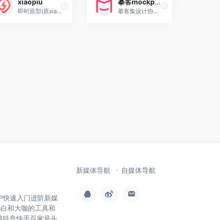
xiaopiu
摹客mockplus
即时原型(原xiaopiu)是产品原型设计工具和团队实时协作平台,作为产品经理和交互设计师工作学习的必备软件工具，xiaopiu在线实时协同原型设计平台,拥有海量
摹客集设计协作平台、原型设计和设计规范为一体，是数百万设计师、产品经理和开发工程师必备设计神器、在Sketch、Mockplus中可直接应用设计元素，摹客RP是摹客…
新媒体导航
自媒体导航
用户快速入门进阶新媒
小白和大咖的工具和
博抖音快手百家号头