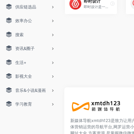
即时设计
供应链选品
即时设计是一款国产的专业在线可协作的UI 设计工具，是可协作的在线sketch、对标Figma，拥有海量的设计资源与素材，支持导入导出 Sketch 格式源文件
效率办公
搜索
资讯&圈子
生活+
影视大全
音乐&小说&漫画
学习教育
新媒体导航xmtdh123是致力让
体营销运营的导航平台,网罗运营
网址大全,方案资源,是掌握微信微