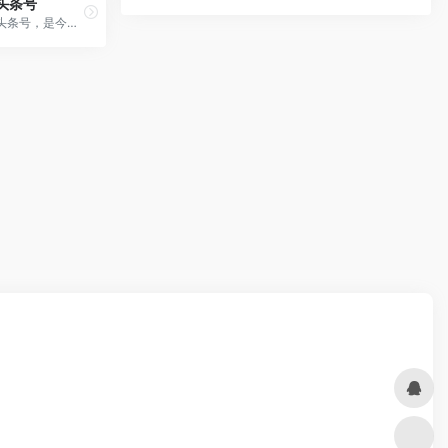
头条号
头条号，是今日头条旗下基于内容创作和分发的自媒体平台, 注册方法需进入头条号官网的后台入口处注册并登录,适合媒体、公司、机构、自媒体，政府机构等，三大亮点：能推荐，高…