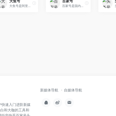
大鱼号
百家号
大鱼号是阿里文娱体系为内容创作者提供的统一账号。大鱼号官网实现了阿里文娱体系一点接入，多点分发。可分发到UC优酷、土豆…大鱼号自媒体平台支持带入变量,内容灵活
百家号是国内最大搜索引擎百度给自媒体创作者、企业推广、新闻媒体、政府组织和其他社会团体提供的自媒体互动平台，近500万创作者在百家号注册登录发布内容，通过百度信息流…
新媒体导航
自媒体导航
用户快速入门进阶新媒
小白和大咖的工具和
博抖音快手百家号头