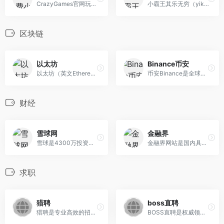
CrazyGames官网玩免费在线游戏，打开浏览器即可在线游戏，在这里你可以找到大量想玩的小游戏，手机端和pc端都可以访问，没有任何限制，点开即玩。
小霸王其乐无穷（yikm.net）一个可以在线玩红白机的网站，“小霸王其乐无穷”是很多80后、90后小伙伴们都懂的广告语，小霸王其乐无穷网站提供大量小霸王游戏在线玩
区块链
以太坊
Binance币安
以太坊（英文Ethereum）是一个开源的有智能合约功能的公共区块链平台，通过其专用加密货币以太币（Ether，简称“ETH”）提供去中心化的以太虚拟机, 以太坊是
币安Binance是全球领先的区块链生态系统，旗下拥有一系列的产品，包括全球最大加密资产交易平台币安交易所官网。币安是比特币、以太币以及竞争币等加密货币的交易平台。
财经
雪球网
金融界
雪球是4300万投资者都在用的投资社区和财富管理平台，是投资者的社交网络，沪深、港股、美股全球市场实时行情，公募私募股票基金债券免费热点资讯，与投资高手实战交流。
金融界网站是国内具备影响力的财经门户，金融界官网成立于1999年8月，是中国金融在线（NASDAQ：JRJC）旗下成员之一，是目前中国领先的以证券交易为核心的互联网
求职
猎聘
boss直聘
猎聘是专业高效的招聘求职平台，为求职者提供海量高薪职位，在线沟通，快速反馈！为企业招聘方提供免费招人服务，优质人才，精准推荐。其中，猎聘网企业招聘为企业提供数字
BOSS直聘是权威领先的招聘网，开启人才网招聘求职新时代，招聘求职找工作，上BOSS直聘，直接谈！求职者在boss直聘招聘官网注册账号后填写简历, 系统根据求职者意