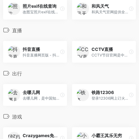
照片exif在线查询
和风天气
改图宝照片exif在线查询工具能在线查询手机/单反/数码相机照片的文件属性、拍摄时间地点位置、手机(相机)品牌型号、高宽像素、分辨率、镜头曝光参数、光圈焦距、快门
和风天气官网提供全球天气预报、气象可视化、商业化气象服务和天气API数据，包括30天预报、灾害预警、空气质量AQI、历史天气、生活指数等, 并提供了天气API接口
直播
抖音直播
CCTV直播
抖音直播网页版 - 抖音已经支持在电脑上看直播啦！抖音直播PC版已支持热门网络游戏、棋牌游戏、单机游戏的直播内容。抖音-记录美好生活的视频平台
CCTV节目官网是中央电视台电视节目官方呈现平台，CCTV直播提供央视24个频道的直播、点播、节目预告等服务，集纳央视所有栏目、电影、电视剧、纪录片、动画片、体育
出行
去哪儿网
铁路12306
去哪儿网，是中国知名的在线旅游平台之一，创立于2005年5月，去哪儿网通过网站及移动客户端的全平台覆盖，产品与服务覆盖国内外机票、酒店、度假、门票、租车、接送机
登录12306网上订火车票官网可实现高铁网上订票，12306网上订火车票、12306火车票查询，12306动车网上订票流程、12306余票查询火车票网上订票
游戏
Crazygames免费小游戏
小霸王其乐无穷