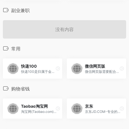
副业兼职
没有内容
常用
快递100
微信网页版
快递100是归属于金蝶国际软件集团，快递100官网于2010年6月22日上线。是一个集快递单号查询、快递单号短信跟踪、快递网点查询、网上寄快递等为一体的综合性快递物
微信网页版需要配合手机使用, 登录微信网页版官网后使用手机微信扫码登录，网页版微信需要使用浏览器Cookie来帮助你登录，以便运行网页版应用程序。如果二维码失效
购物省钱
Taobao淘宝网
京东
淘宝网(Taobao.com) - 亚洲较大的网上交易平台，提供各类服饰、美容、家居、数码、话费/点卡充值… 数亿优质商品，同时提供担保交易(先收货后付款)等安全交
京东JD.COM-专业的综合网上购物商城，为您提供正品低价的购物选择、优质便捷的服务体验。商品来自全球数十万品牌商家，囊括家电、手机、电脑、服装、居家、母婴、美妆