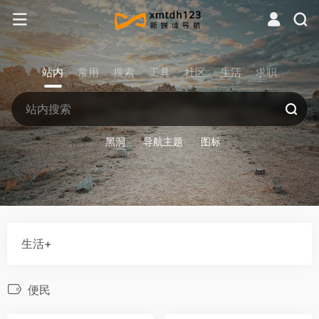
站内
常用
搜索
工具
社区
生活
求职
黑洞
导航主题
图标
生活+
便民