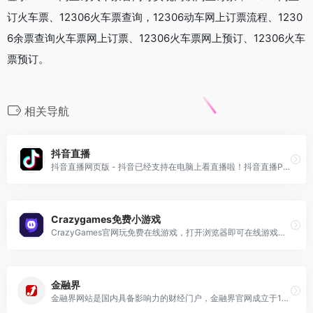
订火车票、12306火车票查询，12306动车网上订票流程、1230
6余票查询火车票网上订票、12306火车票网上预订、12306火车
票预订。
相关导航
抖音直播
抖音直播网页版 - 抖音已经支持在电脑上看直播啦！抖音直播PC版已支持热门网络游戏、棋牌游戏、单机游戏的直播内容。抖音-记录美好生活的视频平台
Crazygames免费小游戏
CrazyGames官网玩免费在线游戏，打开浏览器即可在线游戏，在这里你可以找到大量想玩的小游戏，手机端和pc端都可以访问，没有任何限制，点开即玩。
金融界
金融界网站是国内具备影响力的财经门户，金融界官网成立于1999年8月，是中国金融在线（NASDAQ：JRJC）旗下成员之一，是目前中国领先的以证券交易为核心的互联网