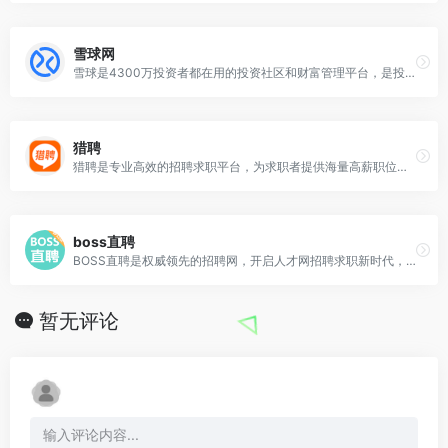
雪球网
雪球是4300万投资者都在用的投资社区和财富管理平台，是投资者的社交网络，沪深、港股、美股全球市场实时行情，公募私募股票基金债券免费热点资讯，与投资高手实战交流。
猎聘
猎聘是专业高效的招聘求职平台，为求职者提供海量高薪职位，在线沟通，快速反馈！为企业招聘方提供免费招人服务，优质人才，精准推荐。其中，猎聘网企业招聘为企业提供数字
boss直聘
BOSS直聘是权威领先的招聘网，开启人才网招聘求职新时代，招聘求职找工作，上BOSS直聘，直接谈！求职者在boss直聘招聘官网注册账号后填写简历, 系统根据求职者意
暂无评论