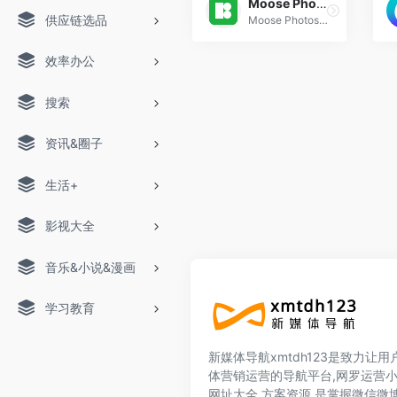
Moose Photos
供应链选品
Moose Photos 是 Icons8 旗下的免费工具，Moose Photos在线图片制作，让用户自行挑选背景图、人物、物件，利用拖曳、放大缩小等方式设计出
效率办公
搜索
资讯&圈子
生活+
影视大全
音乐&小说&漫画
学习教育
新媒体导航xmtdh123是致力让
体营销运营的导航平台,网罗运营
网址大全,方案资源,是掌握微信微