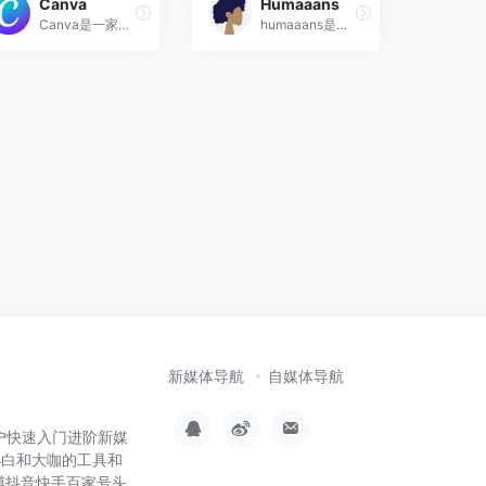
Canva
Humaaans
Canva是一家来自澳洲的在线设计平台，Canva可画中文官网面向的用户群体包括学生党、职场人，各类团队、大中小型企业，Canva在线设计平台，提供了海量的免费设计
humaaans是由 Pablo Stanley设计师设计，提供的可免费用于商业或个人的插画图库。humaaans是一款可以在Sketch绘画的在线插画设计神器…
新媒体导航
自媒体导航
用户快速入门进阶新媒
小白和大咖的工具和
博抖音快手百家号头