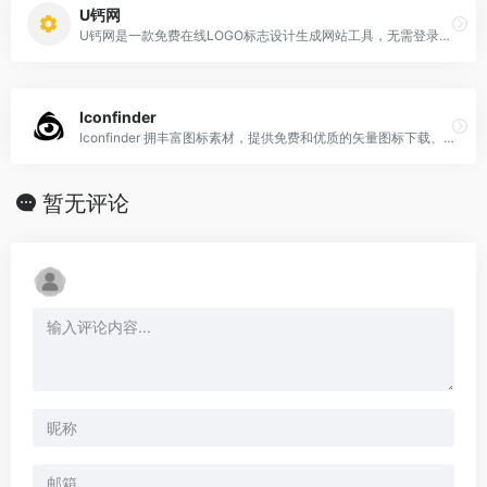
U钙网
U钙网是一款免费在线LOGO标志设计生成网站工具，无需登录注册就可以免费使用所有功能。U钙网官网有数万套LOGO模板,数百种专属字体选择,自由搭配一目了然,只需填写
Iconfinder
Iconfinder 拥丰富图标素材，提供免费和优质的矢量图标下载、插图和3D插图，有收费也有免费。Iconfinder官网图标库有SVG、AI和PNG格式的图标…
暂无评论