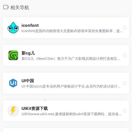
相关导航
iconfont
Iconfont是国内功能很强大且图标内容很丰富的矢量图标库，提供矢量图标下载、在线存储、格式转换等功能,设计师登录iconfont 阿里巴巴矢量图标库官网,可以…
新cg儿
新CG儿（NewCGer）致力于为广大影视后期设计师打造相互交流、分享作品与经验的互动平台。新CG儿同时还提供了免费AE模板素材下载，新CG儿的素材更新快，模板丰富
UI中国
UI 中国(uicn)是专业的用户体验设计平台,会员均为职业UI设计师,覆盖中国互联网公司,是中国专业的UI设计交流平台,UI中国官网为UI设计师提供职业生涯一站式
UIKit资源下载
UiKit(www.uikit.me),最便捷新鲜的uikit资源下载网站，提供各种设计素材源文件下载，设计源文件分享社区。官网整合了大量UIKIT文件,包含展示样机