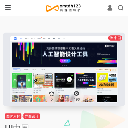
中国
0
496
图片素材
界面设计
UI中国