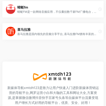
蜻蜓fm
蜻蜓FM是一款网络音频应用，不仅囊括数千家FM广播电台，还涵盖有声小说、儿童故事、相声评书、戏曲、音乐、脱口秀、鬼故事、情感故事等30多类的有声读物或音频节目…
喜马拉雅
喜马拉雅是国内领先的音频分享平台, 喜马拉雅FM拥有丰富的音频内容生态，包括最头部的PGC专业内容、 PUGC及UGC内容，有配音，音频播客的形式，也有音频直播的形…
新媒体导航xmtdh123是致力让用户快速入门进阶新媒体营销运
营的导航平台,网罗运营小白和大咖的工具和网址大全,方案资
源,是掌握微信微博抖音快手百家号头条等自媒体平台流量变现
用户增长方式好用的导航平台，优质、安全、好用！