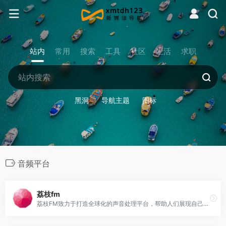
站内
常用
搜索
工具
社区
生活
求职
黑洞
导航主题
图标
音频平台
荔枝fm
荔枝FM致力于打造全球化的声音处理平台，帮助人们展现自己的声音才华。荔枝是专业的音频分享平台,汇集了听音乐,英语,睡前故事,儿童故事,有声小说,相声段子,历史人文