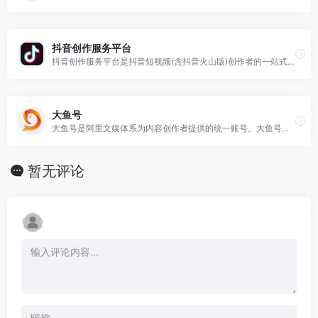
抖音创作服务平台
抖音创作服务平台是抖音短视频(含抖音火山版)创作者的一站式服务平台,致力于助力创作者高效运营。如果想要创作抖音作品，可以进入到抖音创作中服务中心，将作品发布出去
大鱼号
大鱼号是阿里文娱体系为内容创作者提供的统一账号。大鱼号官网实现了阿里文娱体系一点接入，多点分发。可分发到UC优酷、土豆…大鱼号自媒体平台支持带入变量,内容灵活
暂无评论