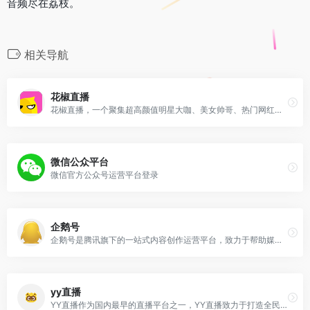
音频尽在荔枝。
相关导航
花椒直播
花椒直播，一个聚集超高颜值明星大咖、美女帅哥、热门网红、校花校草、逗比萌妹的手机直播社交平台，花椒直播官网有明星发布会、花边新闻、才艺展示、生活趣闻、聊天互动
微信公众平台
微信官方公众号运营平台登录
企鹅号
企鹅号是腾讯旗下的一站式内容创作运营平台，致力于帮助媒体、自媒体、企业、机构获得更多曝光与关注，持续扩大品牌影响力和商业变现能力，内容创作者可以在企鹅号自媒体平台
yy直播
YY直播作为国内最早的直播平台之一，YY直播致力于打造全民娱乐的互动直播平台，以多样的美女互动、优质的直播内容、极致的互动体验，满足用户音乐、舞蹈、户外等直播及绝