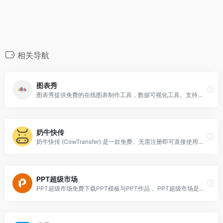
相关导航
图表秀
图表秀提供免费的在线图表制作工具，数据可视化工具。支持自由布局与联动交互分析，操作简单，支持动态交互的高级数据可视化分析图表的制作，图表秀商城提供高颜值、高专业图表
奶牛快传
奶牛快传 (CowTransfer) 是一款免费、无需注册即可直接使用的网页端大文件临时传输网盘服务，奶牛快传网页版官网登录后无需注册即可传输文件，它提供了网页版…
PPT超级市场
PPT超级市场免费下载PPT模板与PPT作品， PPT超级市场是一个免费的PPT模板下载网站，提供免费模板、免费PPT定制、PPT教程、PPT工具，点击下载就能直接