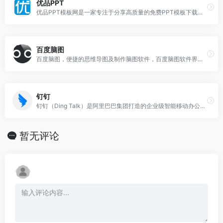
优品PPT
优品PPT模板网是一家专注于分享高质量的免费PPT模板下载网站，包括图表、背景图片、素材、教程等各类PPT模板相关资源。优品ppt官网汇集海量精美的幻灯片模板素材
百度脑图
百度脑图，便捷的思维导图及制作脑图软件，百度脑图软件界面简洁，主题可以改变，支持在线上直接创建、保存并分享用户的思路。百度脑图免安装，支持导出为PNG图片、svg
钉钉
钉钉（Ding Talk）是阿里巴巴集团打造的企业级智能移动办公平台，引领未来新一代工作方式，将陪伴每一个企业成长，是数字经济时代的企业组织协同办公和应用开发平台
暂无评论