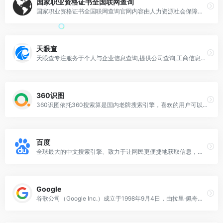
国家职业资格证书全国联网查询
国家职业资格证书全国联网查询官网内容由人力资源社会保障部和地方各级人力资源社会保障厅（局）提供，官网查询内容涵盖全国各省市、各行业、各央企颁发的证书。如人力资源管理
天眼查
天眼查专注服务于个人与企业信息查询,提供公司查询,工商信息查询,企业查询,工商查询,企业信用信息查询等相关信息,可快速了解企业信息,企业工商信息,企业信用信息等企业
360识图
360识图依托360搜索算是国内老牌搜索引擎，喜欢的用户可以尝试一下，进入360识图官网，将复制的图片地址粘贴到搜索栏，或者点击上传图片，搜索完成，就会弹出所需要的人物信息或者图
百度
全球最大的中文搜索引擎、致力于让网民更便捷地获取信息，找到所求。百度超过千亿的中文网页数据库，可以瞬间找到相关的搜索结果。
Google
谷歌公司（Google Inc.）成立于1998年9月4日，由拉里·佩奇和谢尔盖·布林共同创建，被公认为全球最大的搜索引擎公司。业务包括互联网搜索、云计算、广告技术等