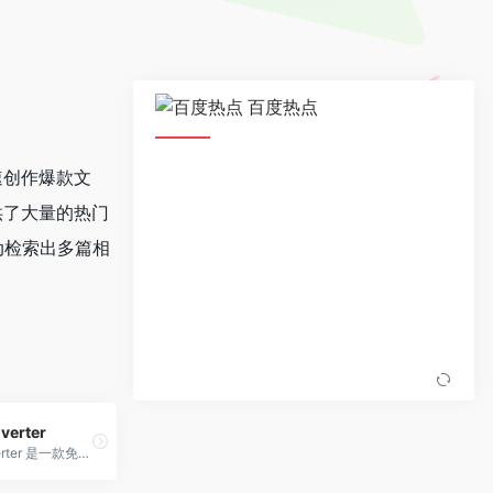
百度热点
速创作爆款文
供了大量的热门
动检索出多篇相
verter
Online converter 是一款免费在线格式转换工具，支持包括图片、视频、文档、音乐、电子书、压缩包等在内的 80 多种格式，简单快捷，访问Online converter官网打开即可使用。