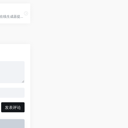
联图网二维码在线生成器提供免费的在线二维码生成服务，可以把电子名片、文本、wifi网络、电子邮件、短信、电话号码、网址等信息生成对应的二维码图片。联图网2012年…