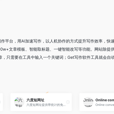
创作平台，用AI加速写作，以人机协作的方式提升写作效率，快
材、10w+文章模板、智能取标题、一键智能改写等功能。网站除提
章，只需要在工具中输入一个关键词；Get写作软件工具就会自
六度短网址
Online con
六度短网址提供带统计的免费短网址,短链接生成,短网址程序,短网址服务,短网址转换,短网址还原,淘宝网址压缩…同时六度短网址是电商精细化运营利器，为店铺、商品、活动页…