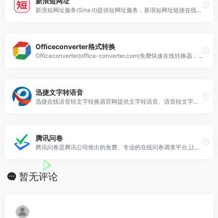
新浪短网址
新浪短网址服务(Sina.lt)提供短网址服务，新浪短网址链接在线生成器帮用户把冗长的URL地址缩短成8个字符以内的短网址
Officeconverter格式转换
Officeconverter(office-converter.com)免费快速在线转换器，可将pdf, 图像, 视频, 文档, 音频, 电子书及压缩等文件格式转换为其他格式
迅捷文字转语音
迅捷在线语音转文字转换器官网提供文字转语音、语音转文字等语音识别功能,支持的格式包括MP3、M4A、AAC、FLAC、APE、WAV等,迅捷文字转语音软件简单实用
腾讯问卷
腾讯问卷是腾讯公司推出的免费、专业的在线问卷调查平台,让您轻松开启调研工作。腾讯问卷提供多种问卷模板,帮助用户高效创建各类问卷。腾讯问卷提供了从问卷设计、数据收
暂无评论