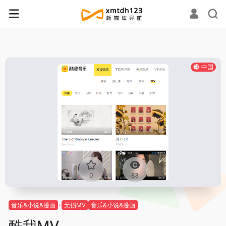
中国
0
83
音乐&小说&漫画
无损MV
音乐&小说&漫画
酷我MV