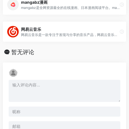
mangabz漫画
mangabz是全网资源最全的在线漫画、日本漫画阅读平台。mangabz漫画官网拥有时下最热门的日漫作品：鬼灭之刃、一拳超人220、海贼王1068等。无需登录
网易云音乐
网易云音乐是一款专注于发现与分享的音乐产品，网易云音乐网页版官网依托专业音乐人、DJ、好友推荐及社交功能，为用户打造全新的音乐生活。网易云音乐歌单提供超过1000万
暂无评论