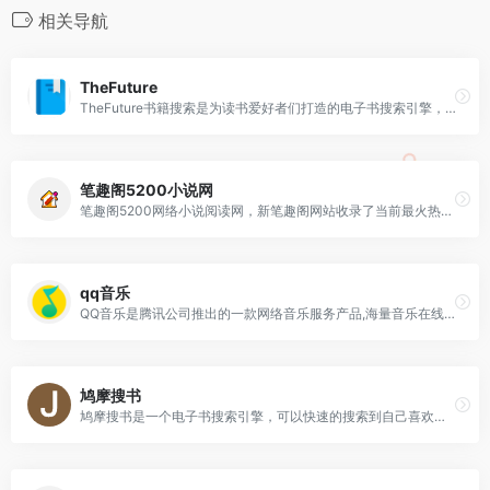
相关导航
TheFuture
TheFuture书籍搜索是为读书爱好者们打造的电子书搜索引擎，只需输入书名即可快速找到想看的书籍，让获取书籍变得简单快捷！聚合大量搜索站,提供了蓝奏网盘等资源索引
笔趣阁5200小说网
笔趣阁5200网络小说阅读网，新笔趣阁网站收录了当前最火热的网络小说，笔趣阁5200免费提供高质量的小说最新章节，笔趣阁5200小说网收集的网络文学小说情节跌宕起伏
qq音乐
QQ音乐是腾讯公司推出的一款网络音乐服务产品,海量音乐在线试听、新歌热歌在线首发、歌词翻译、手机铃声下载、高品质无损音乐试听、海量无损曲库、正版音乐下载、空间背景
鸠摩搜书
鸠摩搜书是一个电子书搜索引擎，可以快速的搜索到自己喜欢的书籍，小说的搜索网站。可以通过搜索小说的风格类型，名字和作者，呈现出免费小说搜索结果。鸠摩搜书如何使用