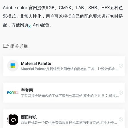
Adobe color 官网提供RGB、CMYK、LAB、SHB、HEX五种色
彩模式，非常人性化，用户可以根据自己的配色要求进行实时搭
配，方便网页、App配色。
相关导航
Material Palette
Material Palette是提供线上颜色组合配色的工具，让设计师轻松的选择自己喜欢的颜色，用户只要找出想要搭配的两种颜色，它就会显示出两种颜色搭配在一起的效果
字客网
字客网是全球知名的字体下载与分享网站,齐全的中文,日文,韩文,英文,图标,美术设计,毛笔,钢笔,手写,书法字体大全,提供找字体, 目前字客网字体频道收录18456个
西田样机
西田样机是一个提供免费高质量样机素材的中文网站,行业种类主要包括美妆洗化、食品饮料、包装盒袋、办公用品等。西田样机提供免费样机素材/Mockup模板/PSD贴图素材