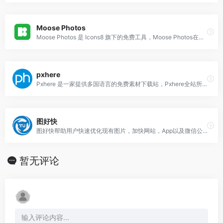
Moose Photos
Moose Photos 是 Icons8 旗下的免费工具，Moose Photos在线图片制作，让用户自行挑选背景图、人物、物件，利用拖曳、放大缩小等方式设计出
pxhere
Pxhere 是一家提供多国语言的免费素材下载站，Pxhere全站所提供的摄影图片基于CC0许可协议，目前提供了超过 100万张高质量的免费高清商业素材，不论是个人
图好快
图好快帮助用户快速优化现有图片，加快网站，App以及微信公众号的页面加载速度。在图好快在线图片压缩官网，支持GIF动图压缩，PNG压缩，JPG压缩。精确控制照片长宽
暂无评论