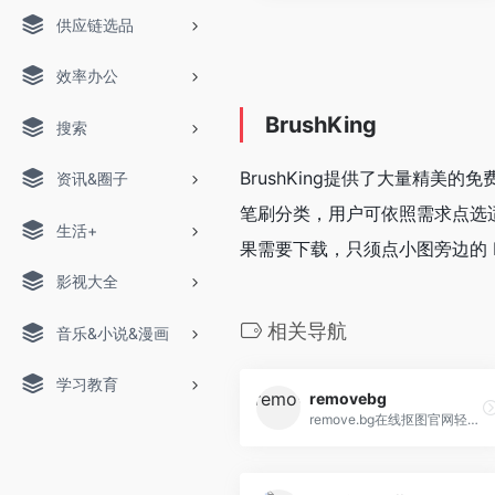
供应链选品
效率办公
BrushKing
搜索
BrushKing提供了大量精美的免
资讯&圈子
笔刷分类，用户可依照需求点选适
生活+
果需要下载，只须点小图旁边的 D
影视大全
相关导航
音乐&小说&漫画
学习教育
removebg
remove.bg在线抠图官网轻松实现一键抠图，图片去除背景，只需上传图片，无需其他操作，即可100%自动去除图片背景。remove.bg是简单好用的智能抠图软件…