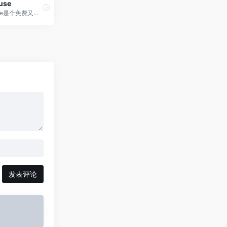
use
3DWarehouse是个免费又好用的三维模型库网站，是分享和下载 SketchUp 3D 建筑、设计及土木工程模型的理想乐园，登录3dwarehouse中文官网…