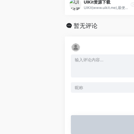
UIKit资源下载
UiKit(www.uikit.me),最便捷新鲜的uikit资源下载网站，提供各种设计素材源文件下载，设计源文件分享社区。官网整合了大量UIKIT文件,包含展示样机
暂无评论