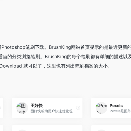
费Photoshop笔刷下载。BrushKing网站首页显示的是最近更
当的分类浏览笔刷。BrushKing的每个笔刷都有详细的描述以
ownload 就可以了，这里也有列出笔刷档案的大小。
图好快
Pexels
图好快帮助用户快速优化现有图片，加快网站，App以及微信公众号的页面加载速度。在图好快在线图片压缩官网，支持GIF动图压缩，PNG压缩，JPG压缩。精确控制照片长宽