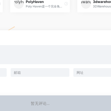
PolyHaven
3dwareho
Poly Haven是一个完全免费的3D素材网站,是一个为视觉特效艺术家和游戏设计师策划的公共资源库,无需注册账号和电子邮件,其资源均基于CC0协议,没有版权限制…
暂无评论...