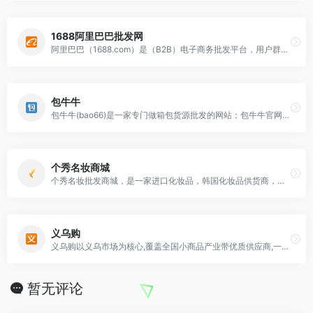
1688阿里巴巴批发网
阿里巴巴（1688.com）是（B2B）电子商务批发平台，用户群体庞大，在同类型平台中影响力是非常大的。目前阿里巴巴批发网1688已覆盖原材料、工业品、服装服饰等
包牛牛
包牛牛(bao66)是一家专门做箱包货源批发的网站；包牛牛官网批发汇集了河北白沟、广州数千家经过严格认证筛选的网供厂商，为全国各地电商卖家、批发零售商提供白沟箱包批
个秀名妆商城
个秀名妆批发商城，是一家进口化妆品，韩国化妆品供货商，个秀名妆化妆品批发平台，主营韩国化妆品，日本化妆品，欧美化妆品，网站提供各种化妆品，包括护肤品、彩妆、香水
义乌购
义乌购以义乌市场为核心,覆盖全国小商品产业带优质供应商,一手货源,品质商品更低价;品类丰富, 登录义乌购批发网站官网, 360°全景、直播、APP在线商品达500万
暂无评论