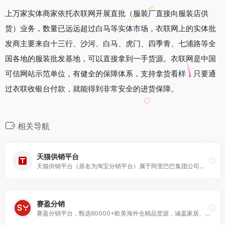
上万家实体商家依托衣联网开展直批（服装厂直接向服装店供
货）业务，数量已远远超过白马等实体市场，衣联网上的实体批
发商主要来自十三行、沙河、白马、虎门、四季青、七浦路等全
国各地的服装批发基地，可以直接拿到一手货源。衣联网是中国
可信网站示范单位，有健全的保障体系，支持拿货看样，只要通
过衣联收银台付款，就能得到非常安全的进货保障。
相关导航
天猫供销平台
天猫供销平台（原名为淘宝分销平台）属于阿里巴巴集团公司，是专门为网店店主提供代销、批发的平台服务，帮助卖家更加快速地找到分销商或成为供货商的平台，天猫供销平台官网…
赛盈分销
赛盈分销平台，甄选60000+欧美海外仓精品货源，涵盖家居、运动健身、健康美容、汽配、玩具等13个大品类产品，支持欧美等海外仓外贸货源一件代发，无缝对接Amazon…