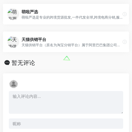
萌啦严选
萌啦严选是专业的跨境货源批发,一件代发全球,跨境电商分销,服务平台。官网整合了国内外批发市场数万档口和生产厂家的服装鞋帽,美妆保健,运动器械,包包配饰,移动数码…
天猫供销平台
天猫供销平台（原名为淘宝分销平台）属于阿里巴巴集团公司，是专门为网店店主提供代销、批发的平台服务，帮助卖家更加快速地找到分销商或成为供货商的平台，天猫供销平台官网…
暂无评论