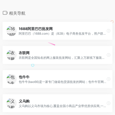
相关导航
1688阿里巴巴批发网
阿里巴巴（1688.com）是（B2B）电子商务批发平台，用户群体庞大，在同类型平台中影响力是非常大的。目前阿里巴巴批发网1688已覆盖原材料、工业品、服装服饰等
衣联网
衣联网是全国知名的网上服装批发网站，汇聚上万家线下服装厂家的优质货源，衣联网热销的品类有高中低档的女装、男装、童装、内衣，箱包、配饰、男女鞋类等，衣联网上的实体批发
包牛牛
包牛牛(bao66)是一家专门做箱包货源批发的网站；包牛牛官网批发汇集了河北白沟、广州数千家经过严格认证筛选的网供厂商，为全国各地电商卖家、批发零售商提供白沟箱包批
义乌购
义乌购以义乌市场为核心,覆盖全国小商品产业带优质供应商,一手货源,品质商品更低价;品类丰富, 登录义乌购批发网站官网, 360°全景、直播、APP在线商品达500万