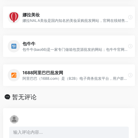
娜拉美妆
娜拉NALA美妆是国内知名的美妆采购批发网站，官网在线销售面膜，眼线笔，睫毛膏，美妆工具，个人护理等美妆日化产品，正品行货，品类丰富，全国最低价。NALA美妆与数万
包牛牛
包牛牛(bao66)是一家专门做箱包货源批发的网站；包牛牛官网批发汇集了河北白沟、广州数千家经过严格认证筛选的网供厂商，为全国各地电商卖家、批发零售商提供白沟箱包批
1688阿里巴巴批发网
阿里巴巴（1688.com）是（B2B）电子商务批发平台，用户群体庞大，在同类型平台中影响力是非常大的。目前阿里巴巴批发网1688已覆盖原材料、工业品、服装服饰等
暂无评论