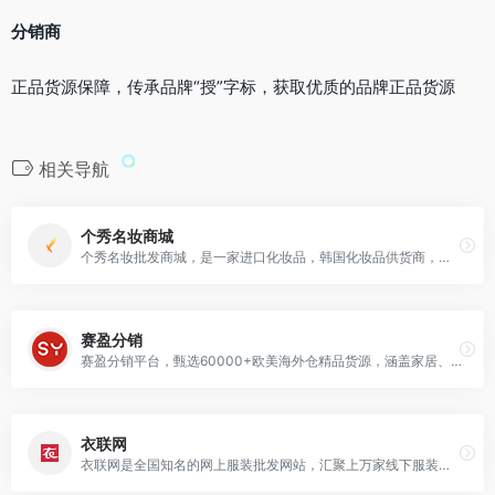
分销商
正品货源保障，传承品牌“授”字标，获取优质的品牌正品货源
相关导航
个秀名妆商城
个秀名妆批发商城，是一家进口化妆品，韩国化妆品供货商，个秀名妆化妆品批发平台，主营韩国化妆品，日本化妆品，欧美化妆品，网站提供各种化妆品，包括护肤品、彩妆、香水
赛盈分销
赛盈分销平台，甄选60000+欧美海外仓精品货源，涵盖家居、运动健身、健康美容、汽配、玩具等13个大品类产品，支持欧美等海外仓外贸货源一件代发，无缝对接Amazon…
衣联网
衣联网是全国知名的网上服装批发网站，汇聚上万家线下服装厂家的优质货源，衣联网热销的品类有高中低档的女装、男装、童装、内衣，箱包、配饰、男女鞋类等，衣联网上的实体批发