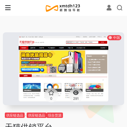
中国
0
291
供应链选品
供应链选品
综合货源
天猫供销平台