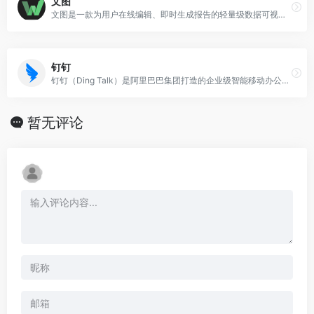
文图
文图是一款为用户在线编辑、即时生成报告的轻量级数据可视化工具。文图提供海量丰富的配色方案，用作大数据分析可视化，业务报表生成，日常工作报告。用户使用文图可以快速
钉钉
钉钉（Ding Talk）是阿里巴巴集团打造的企业级智能移动办公平台，引领未来新一代工作方式，将陪伴每一个企业成长，是数字经济时代的企业组织协同办公和应用开发平台
暂无评论