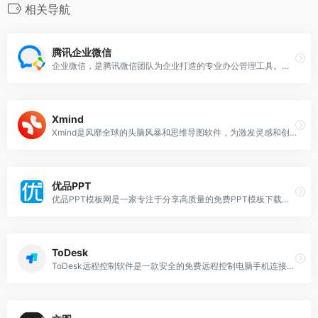
相关导航
腾讯企业微信
企业微信，是腾讯微信团队为企业打造的专业办公管理工具。与微信一致的沟通体验，全方位连接微信，文档、会议、邮件、日程、微盘等效率工具，丰富免费的OA应用，为零售、教育
Xmind
Xmind是风靡全球的头脑风暴和思维导图软件，为激发灵感和创意而生。xmind官方支持Windows，Mac(macOS)，iOS等系统，Xmind官网可提供下载
优品PPT
优品PPT模板网是一家专注于分享高质量的免费PPT模板下载网站，包括图表、背景图片、素材、教程等各类PPT模板相关资源。优品ppt官网汇集海量精美的幻灯片模板素材
ToDesk
ToDesk远程控制软件是一款安全的免费远程控制电脑手机连接软件，可远程桌面办公，远程协助运维，采用端对端加密，让你可以随时随地访问家里或公司设备。todesk远程