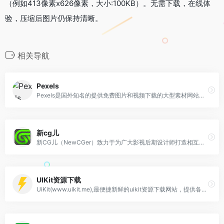
（例如413像素x626像素，大小:100KB）。无需下载，在线体
验，压缩后图片仍保持清晰。
相关导航
Pexels
Pexels是国外知名的提供免费图片和视频下载的大型素材网站，图片素材均由来自世界各地摄影师拍摄并且上传，Pexels官网提供的免费图片素材可用于个人和商业…
新cg儿
新CG儿（NewCGer）致力于为广大影视后期设计师打造相互交流、分享作品与经验的互动平台。新CG儿同时还提供了免费AE模板素材下载，新CG儿的素材更新快，模板丰富
UIKit资源下载
UiKit(www.uikit.me),最便捷新鲜的uikit资源下载网站，提供各种设计素材源文件下载，设计源文件分享社区。官网整合了大量UIKIT文件,包含展示样机