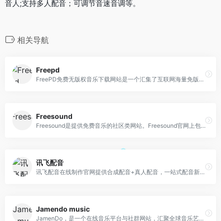
音人;支持多人配音；可调节音速音调等。
相关导航
Freepd
FreePD免费无版权音乐下载网站是一个汇集了互联网海量免版税的公共领域音乐资源库。提供了许多不同类型的音乐资源，主要有科幻、环境、民谣、电影、爵士、雷鬼、钢琴等
Freesound
Freesound是提供免费音乐的社区类网站。Freesound官网上包含大量的音效和配乐，多为WAV格式；用户可搜索想要的声音片段，可以在线试听，在注册成为会员
讯飞配音
讯飞配音在线制作官网提供合成配音+真人配音，一站式配音新体验，旨在为用户提供更优质的配音服务。讯飞配音是一款输入文字转语音的语音合成配音软件，广泛应用于短视频配音
Jamendo music
JamenDo，是一个在线音乐平台与社群网站，汇聚全球音乐艺术作品大全，提供用户免费音乐下载，且复制与分享的行为都是合法的。JamenDo拥有超过25,000首音乐