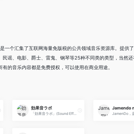
网站是一个汇集了互联网海量免版税的公共领域音乐资源库。提供
、民谣、电影、爵士、雷鬼、钢琴等25种不同类的类型，当然还
所有的音乐内容都是免费授权，可以使用在商业用途。
効果音ラボ
Jamendo 
「効果音ラボ」(Sound Effect Lab)是一个日本免费音效素材网站,为应用程序和游戏系统屏幕按钮提供免费的音效，提供的各种有趣的音效在线预览播放、免费下载！