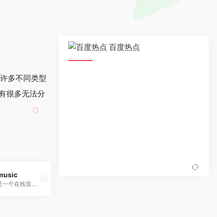
百度热点
了许多不同类型
有很多无法分
music
JamenDo，是一个在线音乐平台与社群网站，汇聚全球音乐艺术作品大全，提供用户免费音乐下载，且复制与分享的行为都是合法的。JamenDo拥有超过25,000首音乐