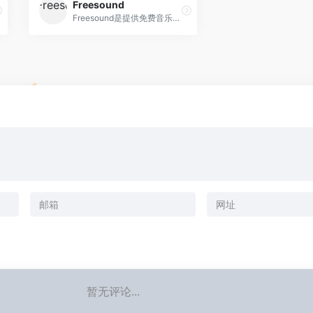
Freesound
Freesound是提供免费音乐的社区类网站。Freesound官网上包含大量的音效和配乐，多为WAV格式；用户可搜索想要的声音片段，可以在线试听，在注册成为会员
暂无评论...