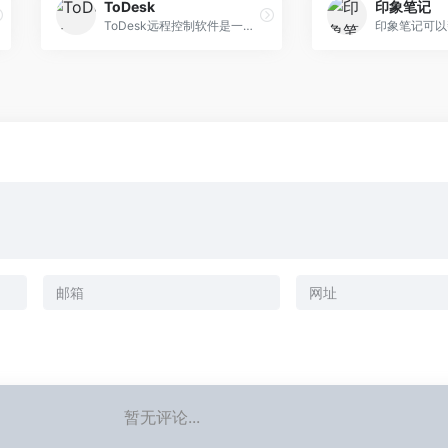
ToDesk
印象笔记
ToDesk远程控制软件是一款安全的免费远程控制电脑手机连接软件，可远程桌面办公，远程协助运维，采用端对端加密，让你可以随时随地访问家里或公司设备。todesk远程
暂无评论...