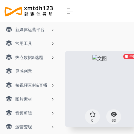
新媒体运营平台
常用工具
中
热点数据&选题
灵感创意
短视频素材&直播
图片素材
音频剪辑
0
63
运营变现