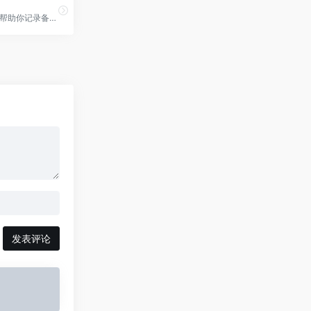
印象笔记可以帮助你记录备忘,收集信息,整理思路,共享成果，印象笔记是全球闻名的效率软件和知识管理工具。印象笔记可以帮助你高效工作、学习与生活。支持无缝多端同步，快速